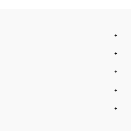
+
+
+
+
+